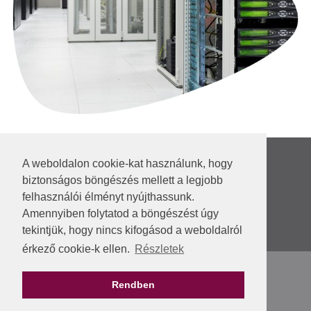
Rólunk
A weboldalon cookie-kat használunk, hogy
Hírek
biztonságos böngészés mellett a legjobb
Irodaházak
felhasználói élményt nyújthassunk.
Kapcsolat
Amennyiben folytatod a böngészést úgy
VEKOP-2.1.7-15
tekintjük, hogy nincs kifogásod a weboldalról
DIMOP_PLUSZ-1.1.2/A-24
érkező cookie-k ellen.
Részletek
ÁSZF
Dokumentumok
Rendben
Kiskorúak védelme