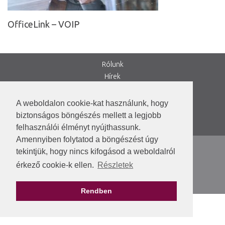
OfficeLink – VOIP
Rólunk
Hírek
Irodaházak
Kapcsolat
A weboldalon cookie-kat használunk, hogy
VEKOP-2.1.7-15
biztonságos böngészés mellett a legjobb
DIMOP_PLUSZ-1.1.2/A-24
felhasználói élményt nyújthassunk.
Amennyiben folytatod a böngészést úgy
ÁSZF
tekintjük, hogy nincs kifogásod a weboldalról
Dokumentumok
érkező cookie-k ellen.
Részletek
Kiskorúak védelme
Adatkezelési Tájékoztató
Rendben