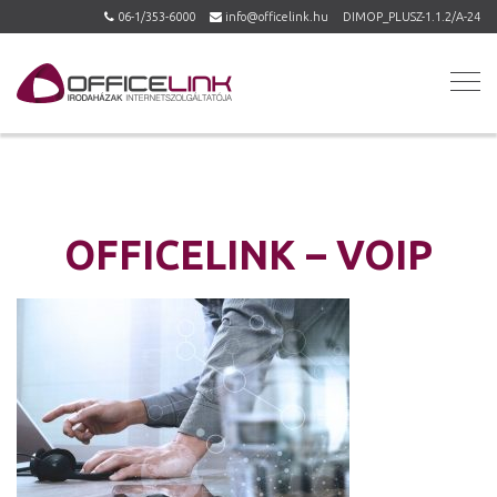
06-1/353-6000
info@officelink.hu
DIMOP_PLUSZ-1.1.2/A-24
OFFICELINK – VOIP