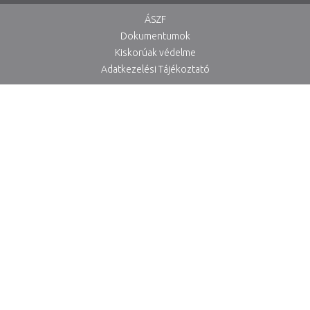
ÁSZF
Dokumentumok
Kiskorúak védelme
Adatkezelési Tájékoztató