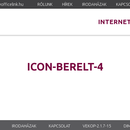
officelink.hu
RÓLUNK
HÍREK
IRODAHÁZAK
KAPCS
INTERNE
ICON-BERELT-4
IRODAHÁZAK
KAPCSOLAT
VEKOP-2.1.7-15
DIM