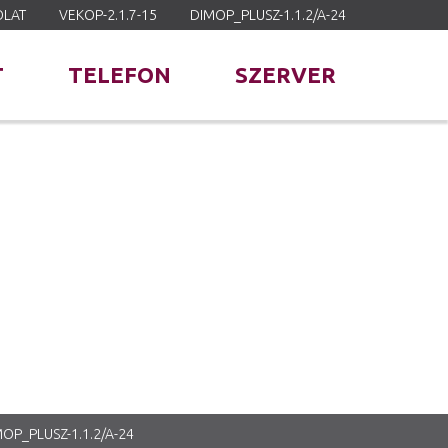
OLAT
VEKOP-2.1.7-15
DIMOP_PLUSZ-1.1.2/A-24
T
TELEFON
SZERVER
OP_PLUSZ-1.1.2/A-24