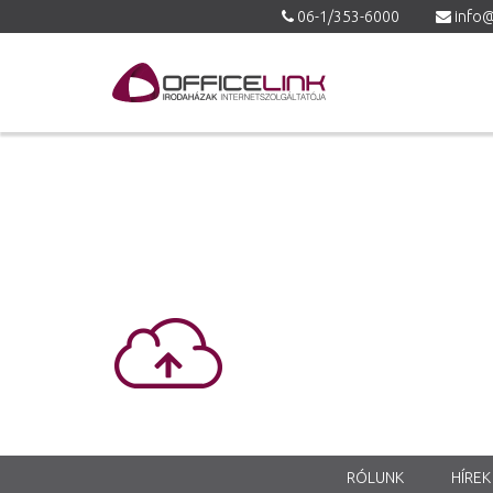
06-1/353-6000
info@
RÓLUNK
HÍREK