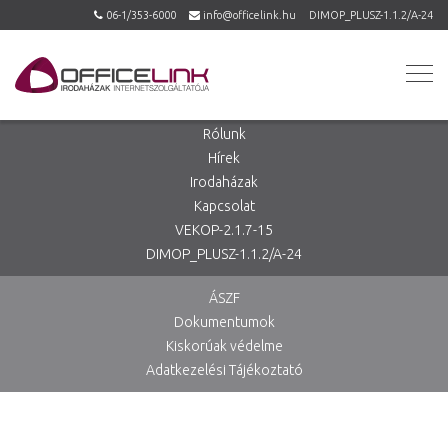
06-1/353-6000
info@officelink.hu
DIMOP_PLUSZ-1.1.2/A-24
Rólunk
Hírek
Irodaházak
Kapcsolat
VEKOP-2.1.7-15
DIMOP_PLUSZ-1.1.2/A-24
ÁSZF
Dokumentumok
Kiskorúak védelme
Adatkezelési Tájékoztató