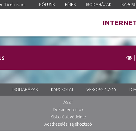
officelink.hu
RÓLUNK
HÍREK
IRODAHÁZAK
KAPCS
INTERNE
us
IRODAHÁZAK
KAPCSOLAT
VEKOP-2.1.7-15
DIM
ÁSZF
Dokumentumok
Kiskorúak védelme
Adatkezelési Tájékoztató