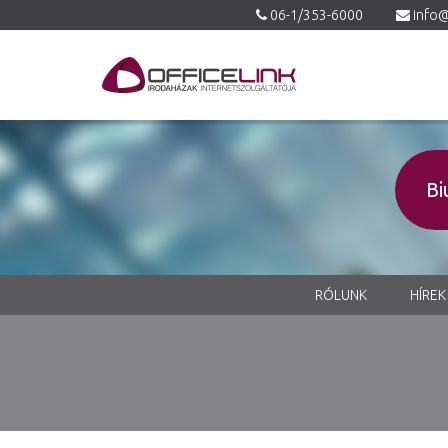
06-1/353-6000
info@
Bi
RÓLUNK
HÍREK