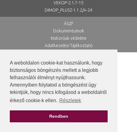
VEKOP-2.1.7-15
DIMOP_PLUSZ-1.1.2/A-24
ÁSZF
Dokumentumok
Kiskorúak védelme
Adatkezelési Tájékoztató
A weboldalon cookie-kat használunk, hogy
biztonságos böngészés mellett a legjobb
felhasználói élményt nyújthassunk.
Amennyiben folytatod a böngészést úgy
tekintjük, hogy nincs kifogásod a weboldalról
érkező cookie-k ellen.
Részletek
Rendben