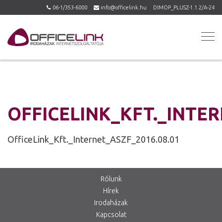
06-1/353-6000
info@officelink.hu
DIMOP_PLUSZ-1.1.2/A-24
OFFICELINK_KFT._INTER
OfficeLink_Kft._Internet_ASZF_2016.08.01
Rólunk
Hírek
Irodaházak
Kapcsolat