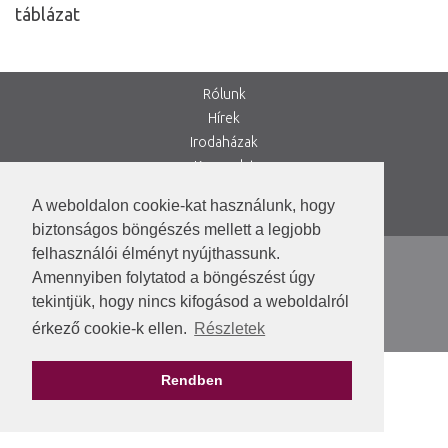
táblázat
Rólunk
Hírek
Irodaházak
Kapcsolat
VEKOP-2.1.7-15
A weboldalon cookie-kat használunk, hogy
DIMOP_PLUSZ-1.1.2/A-24
biztonságos böngészés mellett a legjobb
felhasználói élményt nyújthassunk.
ÁSZF
Amennyiben folytatod a böngészést úgy
Dokumentumok
tekintjük, hogy nincs kifogásod a weboldalról
Kiskorúak védelme
érkező cookie-k ellen.
Részletek
Adatkezelési Tájékoztató
Rendben