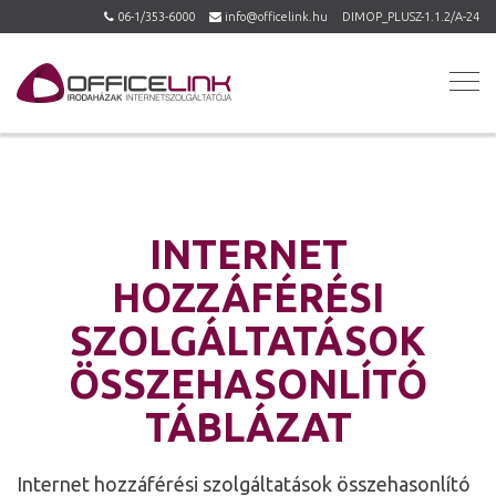
06-1/353-6000
info@officelink.hu
DIMOP_PLUSZ-1.1.2/A-24
INTERNET
HOZZÁFÉRÉSI
SZOLGÁLTATÁSOK
ÖSSZEHASONLÍTÓ
TÁBLÁZAT
Internet hozzáférési szolgáltatások összehasonlító