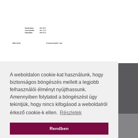
Rólunk
A weboldalon cookie-kat használunk, hogy
Hírek
biztonságos böngészés mellett a legjobb
Irodaházak
felhasználói élményt nyújthassunk.
Kapcsolat
Amennyiben folytatod a böngészést úgy
VEKOP-2.1.7-15
tekintjük, hogy nincs kifogásod a weboldalról
DIMOP_PLUSZ-1.1.2/A-24
érkező cookie-k ellen.
Részletek
ÁSZF
Dokumentumok
Rendben
Kiskorúak védelme